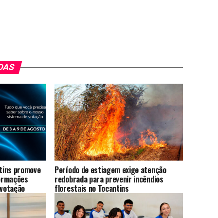
DAS
ntins promove
Período de estiagem exige atenção
ormações
redobrada para prevenir incêndios
 votação
florestais no Tocantins