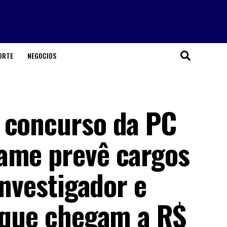
ORTE
NEGOCIOS
 concurso da PC
ame prevê cargos
investigador e
s que chegam a R$