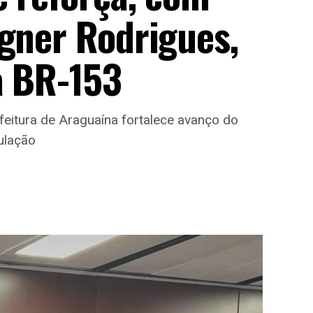
agner Rodrigues,
a BR-153
efeitura de Araguaína fortalece avanço do
ulação