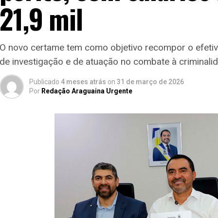
21,9 mil
O novo certame tem como objetivo recompor o efeti
de investigação e de atuação no combate à criminali
Publicado
4 meses atrás
on
31 de março de 2026
Por
Redação Araguaina Urgente