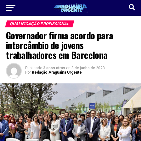
QUALIFICAÇÃO PROFISSIONAL
Governador firma acordo para
intercâmbio de jovens
trabalhadores em Barcelona
Publicado
3 anos atrás
on
3 de junho de 2023
Por
Redação Araguaina Urgente