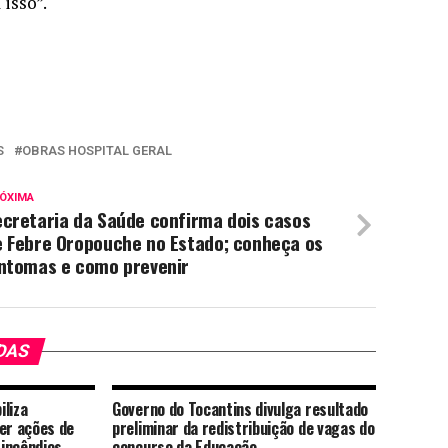
isso”.
S
OBRAS HOSPITAL GERAL
ÓXIMA
ecretaria da Saúde confirma dois casos
e Febre Oropouche no Estado; conheça os
intomas e como prevenir
DAS
iliza
Governo do Tocantins divulga resultado
er ações de
preliminar da redistribuição de vagas do
incêndios
concurso da Educação