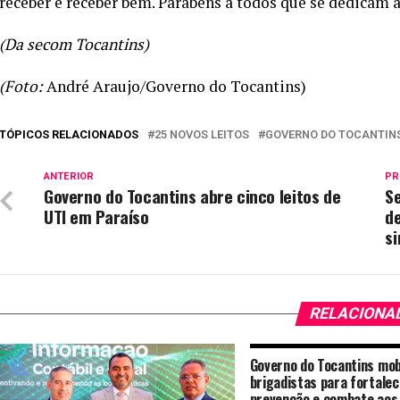
receber e receber bem. Parabéns a todos que se dedicam a 
(Da secom Tocantins)
(Foto:
André Araujo/Governo do Tocantins)
TÓPICOS RELACIONADOS
25 NOVOS LEITOS
GOVERNO DO TOCANTIN
ANTERIOR
PR
Governo do Tocantins abre cinco leitos de
S
UTI em Paraíso
d
s
RELACIONA
Governo do Tocantins mob
brigadistas para fortalec
prevenção e combate aos 