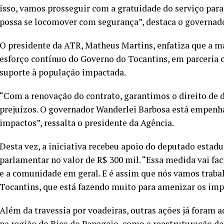
isso, vamos prosseguir com a gratuidade do serviço par
possa se locomover com segurança”, destaca o governad
O presidente da ATR, Matheus Martins, enfatiza que a m
esforço contínuo do Governo do Tocantins, em parceria c
suporte à população impactada.
“Com a renovação do contrato, garantimos o direito de
prejuízos. O governador Wanderlei Barbosa está empenh
impactos”, ressalta o presidente da Agência.
Desta vez, a iniciativa recebeu apoio do deputado estad
parlamentar no valor de R$ 300 mil. “Essa medida vai faci
e a comunidade em geral. E é assim que nós vamos trab
Tocantins, que está fazendo muito para amenizar os impa
Além da travessia por voadeiras, outras ações já foram 
na região do Bico do Papagaio, como a reestruturação de 