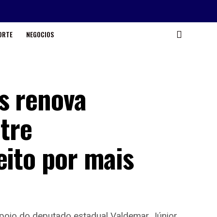
ORTE
NEGOCIOS
s renova
ntre
eito por mais
apoio do deputado estadual Valdemar Júnior,