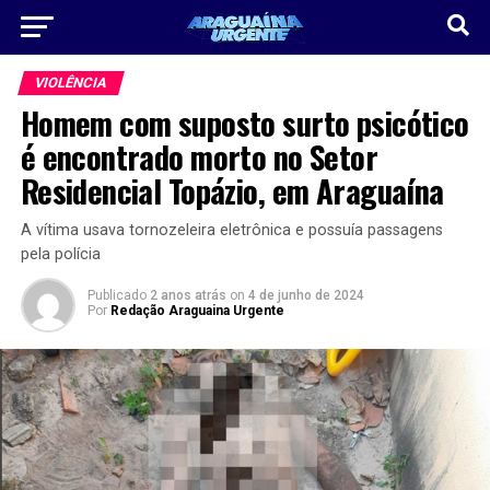
VIOLÊNCIA
Homem com suposto surto psicótico
é encontrado morto no Setor
Residencial Topázio, em Araguaína
A vítima usava tornozeleira eletrônica e possuía passagens
pela polícia
Publicado
2 anos atrás
on
4 de junho de 2024
Por
Redação Araguaina Urgente