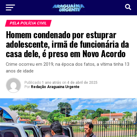
PELA POLÍCIA CIVIL
Homem condenado por estuprar
adolescente, irmã de funcionária da
casa dele, é preso em Novo Acordo
Crime ocorreu em 2019; na época dos fatos, a vítima tinha 13
anos de idade
Publicado
1 ano atrás
on
4 de abril de 2025
Por
Redação Araguaina Urgente