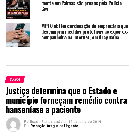
morta em Palmas são presos pela Polícia
Civil
MPTO obtém condenação de empresário que
descumpriu medidas protetivas ao expor ex-
companheira na internet, em Araguaína
CAPA
Justiça determina que o Estado e
município forneçam remédio contra
hanseníase a paciente
Publicado
7 anos atrás
on
16 de julho de 2019
Por
Redação Araguaina Urgente