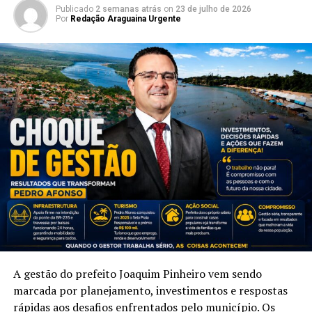
Publicado
2 semanas atrás
on
23 de julho de 2026
Por
Redação Araguaina Urgente
A gestão do prefeito Joaquim Pinheiro vem sendo
marcada por planejamento, investimentos e respostas
rápidas aos desafios enfrentados pelo município. Os