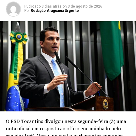
Publicado
3 dias atrás
on
3 de agosto de 2026
Por
Redação Araguaina Urgente
O PSD Tocantins divulgou nesta segunda-feira (3) uma
nota oficial em resposta ao ofício encaminhado pelo
senador Irajá Abreu, no qual o parlamentar comunica