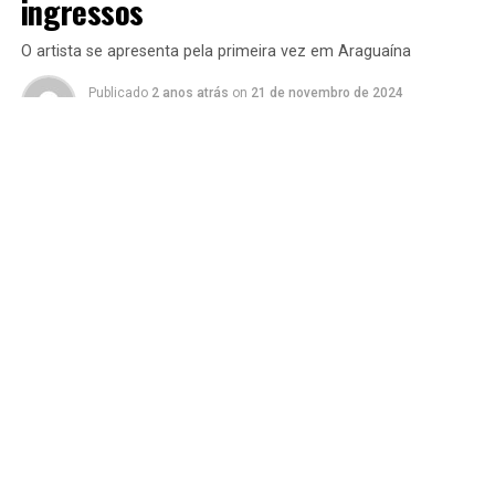
ingressos
O artista se apresenta pela primeira vez em Araguaína
Publicado
2 anos atrás
on
21 de novembro de 2024
Por
Redação Araguaina Urgente
Almir Sater é a atração principal na festa que celebra 57
anos de história do Sindicato Rural de Araguaína (SRA).