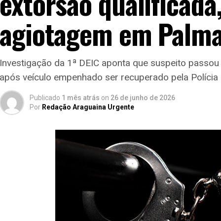
extorsão qualificada
agiotagem em Palm
Investigação da 1ª DEIC aponta que suspeito passo
após veículo empenhado ser recuperado pela Polícia
Publicado
1 mês atrás
on
26 de junho de 2026
Por
Redação Araguaina Urgente