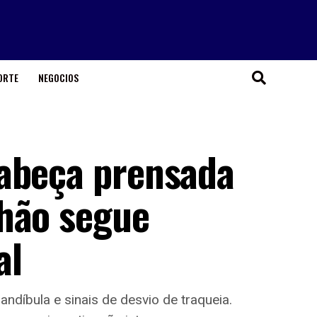
ORTE
NEGOCIOS
cabeça prensada
hão segue
al
andíbula e sinais de desvio de traqueia.