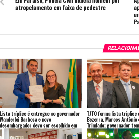
Em Paraíso, Polícia Civil indicia homem por
Ap
atropelamento em faixa de pedestre
a
em
P
RELACIONA
Lista tríplice é entregue ao governador
TJTO forma lista tríplice 
Wanderlei Barbosa e novo
Bezerra, Marcos Antônio 
desembargador deve ser escolhido em
Trindade; governador tem
até 20 dias
nomeação