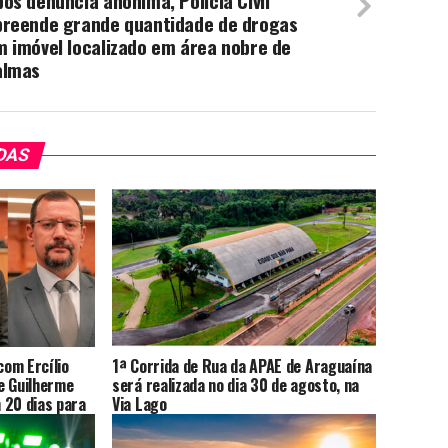
ós denúncia anônima, Polícia Civil
preende grande quantidade de drogas
 imóvel localizado em área nobre de
almas
DAS
com Ercílio
1ª Corrida de Rua da APAE de Araguaína
e Guilherme
será realizada no dia 30 de agosto, na
 20 dias para
Via Lago