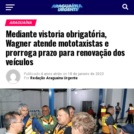
ARAGUAÍNA
Mediante vistoria obrigatória,
Wagner atende mototaxistas e
prorroga prazo para renovação dos
veículos
Publicado
4 anos atrás
on
18 de janeiro de 2023
Por
Redação Araguaina Urgente