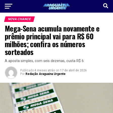
NOVA CHANCE
Mega-Sena acumula novamente e
prêmio principal vai para R$ 60
milhões; confira os números
sorteados
A aposta simples, com seis dezenas, custa R$ 6
Publicado
4 meses atrás
on
17 de abril de 2026
Por
Redação Araguaina Urgente