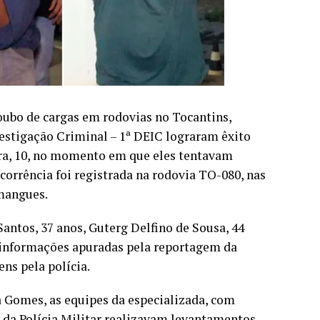
ubo de cargas em rodovias no Tocantins,
nvestigação Criminal – 1ª DEIC lograram êxito
ra, 10, no momento em que eles tentavam
corrência foi registrada na rodovia TO-080, nas
imangues.
antos, 37 anos, Guterg Delfino de Sousa, 44
m informações apuradas pela reportagem da
ns pela polícia.
a Gomes, as equipes da especializada, com
 da Polícia Militar realizavam levantamentos