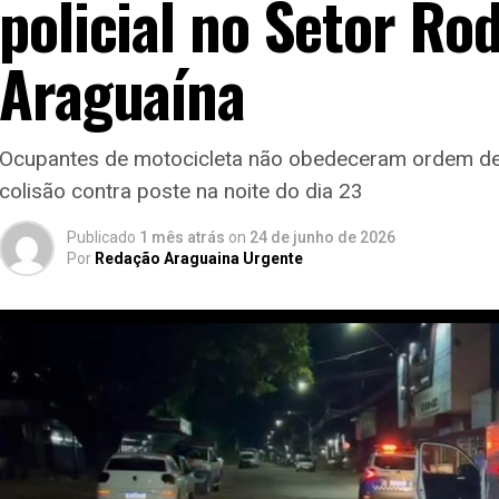
policial no Setor Ro
Araguaína
Ocupantes de motocicleta não obedeceram ordem de
colisão contra poste na noite do dia 23
Publicado
1 mês atrás
on
24 de junho de 2026
Por
Redação Araguaina Urgente