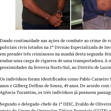
Dando continuidade nas ações de combate ao crime de ro
policiais civis lotados na 1ª Divisão Especializada de I
em prender três criminosos na manhã desta segunda-fei
roubar uma carga de cigarros de uma transportadora. A o
proximidades da ferrovia Norte/Sul, no Distrito de Luz
Os indivíduos foram identificados como Pablo Carneiro S
anos e Gilberg Delfino de Sousa, 49 anos. De acordo co
Agência Tocantins, os três indivíduos já possuem passage
Segundo o delegado-chefe da 1ª DEIC, Evaldo de Oliveir
apoio do Grupo de Operações Táticas Especiais (GOTE) e