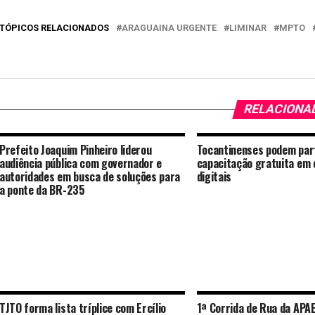
TÓPICOS RELACIONADOS
ARAGUAINA URGENTE
LIMINAR
MPTO
RELACIONA
Prefeito Joaquim Pinheiro liderou
Tocantinenses podem part
audiência pública com governador e
capacitação gratuita em
autoridades em busca de soluções para
digitais
a ponte da BR-235
TJTO forma lista tríplice com Ercílio
1ª Corrida de Rua da APA