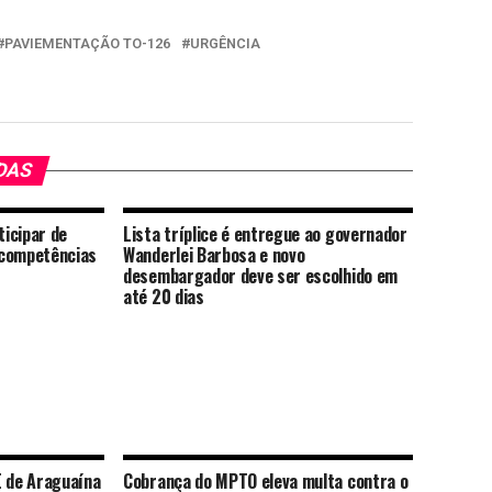
PAVIEMENTAÇÃO TO-126
URGÊNCIA
DAS
icipar de
Lista tríplice é entregue ao governador
 competências
Wanderlei Barbosa e novo
desembargador deve ser escolhido em
até 20 dias
E de Araguaína
Cobrança do MPTO eleva multa contra o