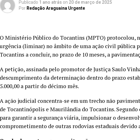
Publicado
1 ano atrás
on
20 de março de 2025
Por
Redação Araguaina Urgente
O Ministério Público do Tocantins (MPTO) protocolou, ne
urgência (liminar) no âmbito de uma ação civil pública 
Tocantins a concluir, no prazo de 10 meses, a pavimenta
A petição, assinada pelo promotor de Justiça Saulo Vinha
descumprimento da determinação dentro do prazo estabel
5.000,00 a partir do décimo mês.
A ação judicial concentra-se em um trecho não paviment
de Tocantinópolis e Maurilândia do Tocantins. Segundo
para garantir a segurança viária, impulsionar o desenvo
comprometimento de outras rodovias estaduais devido a