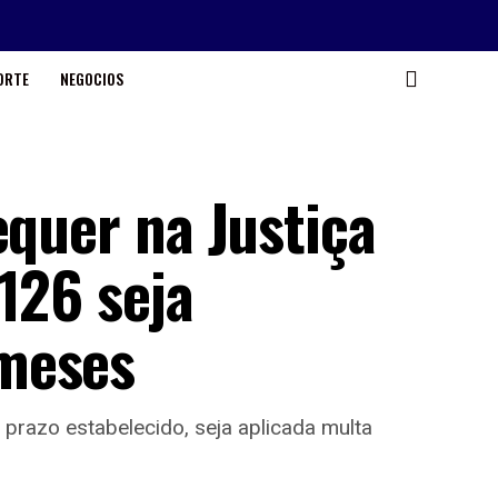
ORTE
NEGOCIOS
equer na Justiça
126 seja
meses
razo estabelecido, seja aplicada multa