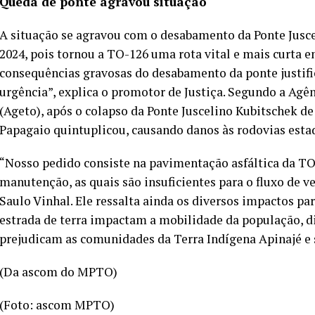
Queda de ponte agravou situação
A situação se agravou com o desabamento da Ponte Jusc
2024, pois tornou a TO-126 uma rota vital e mais curta e
consequências gravosas do desabamento da ponte justifi
urgência”, explica o promotor de Justiça. Segundo a Agê
(Ageto), após o colapso da Ponte Juscelino Kubitschek de
Papagaio quintuplicou, causando danos às rodovias esta
“Nosso pedido consiste na pavimentação asfáltica da T
manutenção, as quais são insuficientes para o fluxo de v
Saulo Vinhal. Ele ressalta ainda os diversos impactos par
estrada de terra impactam a mobilidade da população, d
prejudicam as comunidades da Terra Indígena Apinajé e 
(Da ascom do MPTO)
(Foto: ascom MPTO)