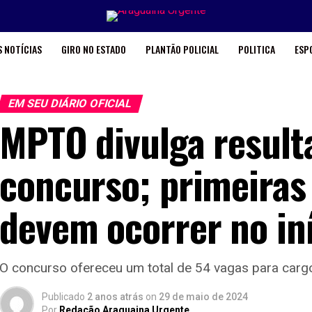
 NOTÍCIAS
GIRO NO ESTADO
PLANTÃO POLICIAL
POLITICA
ESP
EM SEU DIÁRIO OFICIAL
MPTO divulga resulta
concurso; primeira
devem ocorrer no in
O concurso ofereceu um total de 54 vagas para cargo
Publicado
2 anos atrás
on
29 de maio de 2024
Por
Redação Araguaina Urgente