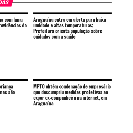
DAS
ua com lama
Araguaína entra em alerta para baixa
rovidências da
umidade e altas temperaturas;
Prefeitura orienta população sobre
cuidados com a saúde
criança
MPTO obtém condenação de empresário
mas são
que descumpriu medidas protetivas ao
expor ex-companheira na internet, em
Araguaína