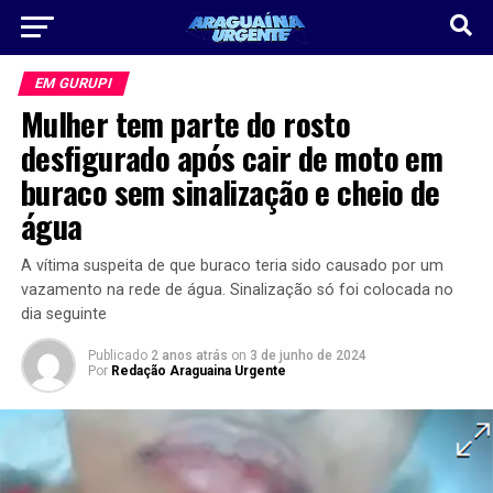
EM GURUPI
Mulher tem parte do rosto
desfigurado após cair de moto em
buraco sem sinalização e cheio de
água
A vítima suspeita de que buraco teria sido causado por um
vazamento na rede de água. Sinalização só foi colocada no
dia seguinte
Publicado
2 anos atrás
on
3 de junho de 2024
Por
Redação Araguaina Urgente