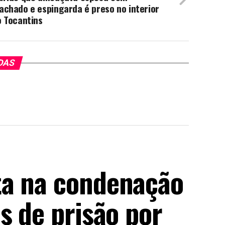
chado e espingarda é preso no interior
o Tocantins
DAS
ta na condenação
s de prisão por