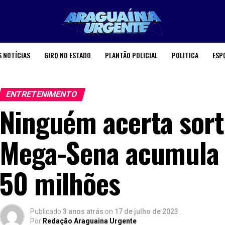
 NOTÍCIAS
GIRO NO ESTADO
PLANTÃO POLICIAL
POLITICA
ESP
ENTRETENIMENTO
Ninguém acerta sort
Mega-Sena acumula 
50 milhões
Publicado
3 anos atrás
on
17 de julho de 2023
Por
Redação Araguaina Urgente