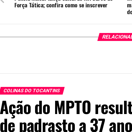
Força Tática; confira como se inscrever
ma
d
RELACIONA
COLINAS DO TOCANTINS
Ação do MPTO resul
de padrasto a 37 ano