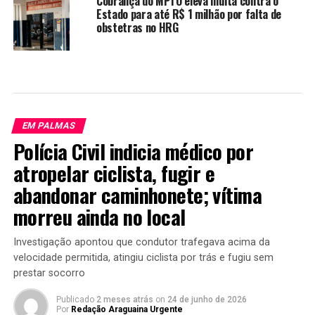
Cobrança do MPTO eleva multa contra o
Estado para até R$ 1 milhão por falta de
obstetras no HRG
EM PALMAS
Polícia Civil indicia médico por
atropelar ciclista, fugir e
abandonar caminhonete; vítima
morreu ainda no local
Investigação apontou que condutor trafegava acima da
velocidade permitida, atingiu ciclista por trás e fugiu sem
prestar socorro
Publicado
2 meses atrás
on
24 de junho de 2026
Por
Redação Araguaina Urgente