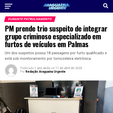
DURANTE PATRULHAMENTO
PM prende trio suspeito de integrar
grupo criminoso especializado em
furtos de veículos em Palmas
Um dos suspeitos possui 18 passagens por furto qualificado e
está sob monitoramento por tornozeleira eletrônica.
Publicado
1 ano atrás
on
11 de abril de 2025
Por
Redação Araguaina Urgente