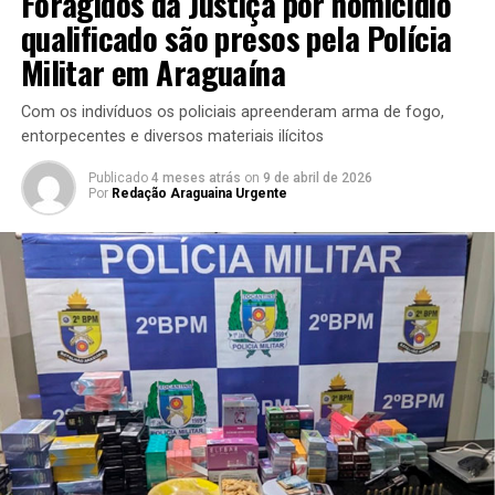
Foragidos da Justiça por homicídio
qualificado são presos pela Polícia
Militar em Araguaína
Com os indivíduos os policiais apreenderam arma de fogo,
entorpecentes e diversos materiais ilícitos
Publicado
4 meses atrás
on
9 de abril de 2026
Por
Redação Araguaina Urgente