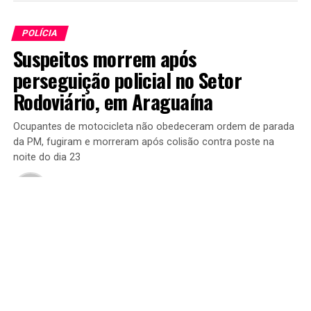
POLÍCIA
Suspeitos morrem após
perseguição policial no Setor
Rodoviário, em Araguaína
Ocupantes de motocicleta não obedeceram ordem de parada
da PM, fugiram e morreram após colisão contra poste na
noite do dia 23
Publicado
2 meses atrás
on
24 de junho de 2026
Por
Redação Araguaina Urgente