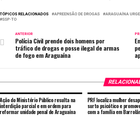
TÓPICOS RELACIONADOS
APREENSÃO DE DROGAS
ARAGUAÍNA URG
SSP-TO
ANTERIOR
PR
Polícia Civil prende dois homens por
Em
tráfico de drogas e posse ilegal de armas
p
de fogo em Araguaína
a
RELACIONA
Ação do Ministério Público resulta na
PRF localiza mulher desa
interdição parcial e em ordem para
surto psicótico e promov
reformar unidade penal de Araguaína
com a família em Barrolâ