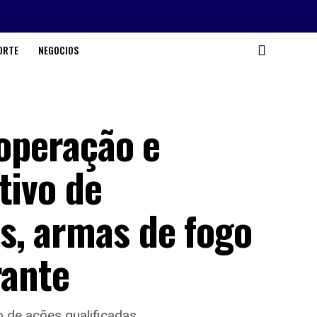
ORTE
NEGOCIOS
 operação e
tivo de
s, armas de fogo
rante
 de ações qualificadas