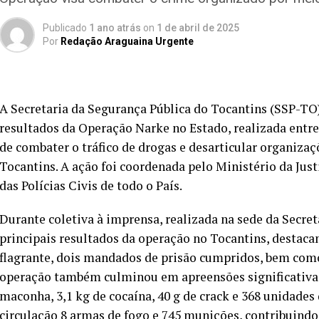
Publicado
1 ano atrás
on
1 de abril de 2025
Por
Redação Araguaina Urgente
A Secretaria da Segurança Pública do Tocantins (SSP-TO) 
resultados da Operação Narke no Estado, realizada entre 
de combater o tráfico de drogas e desarticular organiza
Tocantins. A ação foi coordenada pelo Ministério da Jus
das Polícias Civis de todo o País.
Durante coletiva à imprensa, realizada na sede da Secre
principais resultados da operação no Tocantins, destac
flagrante, dois mandados de prisão cumpridos, bem como
operação também culminou em apreensões significativas d
maconha, 3,1 kg de cocaína, 40 g de crack e 368 unidades
circulação 8 armas de fogo e 745 munições, contribuindo