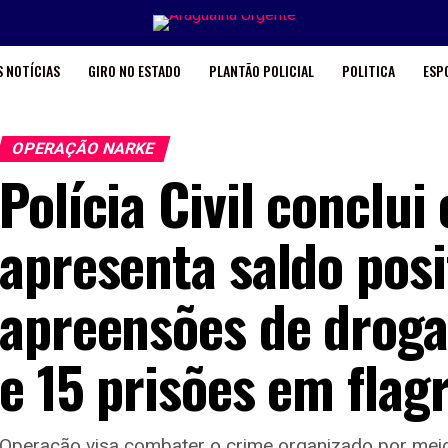
 NOTÍCIAS
GIRO NO ESTADO
PLANTÃO POLICIAL
POLITICA
ESP
OPERAÇÃO NARKE
Polícia Civil conclui
apresenta saldo posi
apreensões de droga
e 15 prisões em flag
Operação visa combater o crime organizado por meio