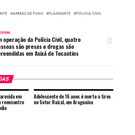
ENTE
ARMAS DE FOGO
FLAGRANTE
POLICIA CIVIL
ÓXIMA
 operação da Polícia Civil, quatro
essoas são presas e drogas são
preendidas em Axixá do Tocantins
DAS
parecida em
Adolescente de 16 anos é morto a tiros
e reencontro
no Setor Raizal, em Araguaína
ndia