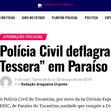
 NOTÍCIAS
GIRO NO ESTADO
PLANTÃO POLICIAL
POLITICA
ESP
OPERAÇÃO POLICIAL
Polícia Civil deflagr
Tessera” em Paraíso
Publicado
7 anos atrás
on
20 de agosto de 2019
Por
Redação Araguaina Urgente
A Polícia Civil do Tocantins, por meio da 6a Divisão Es
DEIC, de Paraíso do Tocantins, unidade que compõe a Di