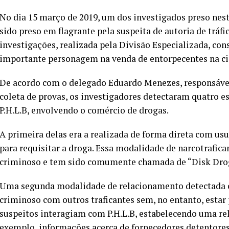
No dia 15 março de 2019, um dos investigados preso nesta t
sido preso em flagrante pela suspeita de autoria de tráf
investigações, realizada pela Divisão Especializada, co
importante personagem na venda de entorpecentes na ci
De acordo com o delegado Eduardo Menezes, responsável 
coleta de provas, os investigadores detectaram quatro e
P.H.L.B, envolvendo o comércio de drogas.
A primeira delas era a realizada de forma direta com usu
para requisitar a droga. Essa modalidade de narcotrafic
criminoso e tem sido comumente chamada de “Disk Dro
Uma segunda modalidade de relacionamento detectada c
criminoso com outros traficantes sem, no entanto, estar 
suspeitos interagiam com P.H.L.B, estabelecendo uma re
exemplo, informações acerca de fornecedores detentore