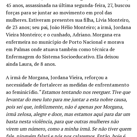
45 anos, assassinada na última segunda-feira, 27, buscou
forças para se juntar ao movimento em prol das
mulheres. Estiveram presentes sua filha, Lívia Monteiro,
de 23 anos; seu pai, João Hélio Monteiro; a irmã, Jordana
Vieira Monteiro; e o cunhado, Adriano. Morgana era
enfermeira no município de Porto Nacional e morava
em Palmas onde atuava também como técnica de
Enfermagem do Sistema Socioeducativo. Ela deixou
ainda Laura, de 8 anos.
A irmã de Morgana, Jordana Vieira, reforçou a
necessidade de fortalecer as medidas de enfrentamento
ao feminicídio. “
Estamos tentando nos reerguer. Tive que
levantar do meu luto para me juntar a esta nobre causa,
pois sei que, infelizmente, não é apenas por Morgana,
irmã zelosa, alegre e doce, mas estamos aqui para dar um
basta nesta violência, para que outras mulheres não
virem um número, como a minha irmã. Se não tiver quem
fale, ninguém falará e nós nos calaremos. Então, hoje é