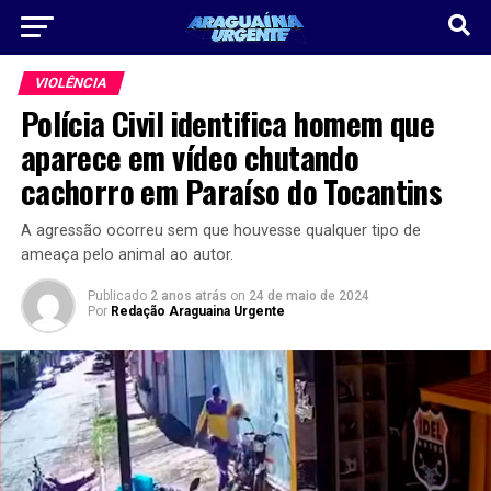
VIOLÊNCIA
Polícia Civil identifica homem que
aparece em vídeo chutando
cachorro em Paraíso do Tocantins
A agressão ocorreu sem que houvesse qualquer tipo de
ameaça pelo animal ao autor.
Publicado
2 anos atrás
on
24 de maio de 2024
Por
Redação Araguaina Urgente