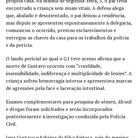
própria casa. Na manhã de segunda-feira, 3, o pai teria
encontrado a criança sem sinais vitais. A defesa alega
que, abalado e desorientado, o pai deixou a residência,
mas depois se apresentou espontaneamente à delegacia,
comunicou o ocorrido, prestou esclarecimentos e
entregou as chaves da casa para os trabalhos da polícia
e da perícia.
O laudo pericial ao qual o G1 teve acesso afirma que a
morte de Gustavo ocorreu com “crueldade,
insensibilidade, indiferença e multiplicidade de lesões”. A
criança sofreu hemorragia interna e apresentava marcas
de agressões pela face e laceração intestinal.
Exames complementares para pesquisa de sêmen, álcool
e drogas foram solicitados e serão incorporados
posteriormente à investigação conduzida pela Polícia
Civil.
Igor Gustavo e Sabrina da Silva Feitosa, pais do menino,