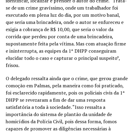
identificar, localizar e prender o autor do crime. “Trata-
se de um crime gravíssimo, onde um trabalhador foi
executado em plena luz do dia, por um motivo banal,
que seria uma brincadeira, onde o autor se enfureceu e
exigia a cobrança de R$ 10,00, que seria o valor da
corrida que perdeu por conta de uma brincadeira,
supostamente feita pela vítima. Mas com atuação firme
e ininterrupta, as equipes da 1ª DHPP conseguiram
elucidar todo o caso e capturar o principal suspeito”,
frisou.
O delegado ressalta ainda que o crime, que gerou grande
comoção em Palmas, pela maneira como foi praticado,
foi esclarecido rapidamente, pois os policiais civis da 1ª
DHPP se revezaram a fim de dar uma resposta
satisfatória a toda à sociedade. “Isso ressalta a
importância do sistema de plantão da unidade de
homicídios da Polícia Civil, pois dessa forma, fomos
capazes de promover as diligências necessárias à