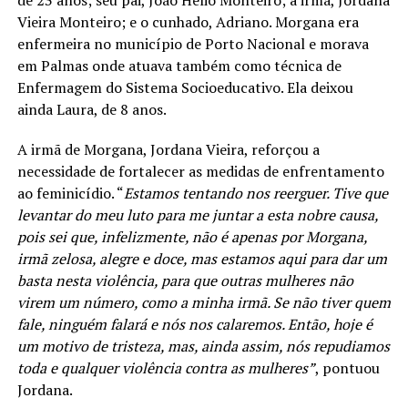
de 23 anos; seu pai, João Hélio Monteiro; a irmã, Jordana
Vieira Monteiro; e o cunhado, Adriano. Morgana era
enfermeira no município de Porto Nacional e morava
em Palmas onde atuava também como técnica de
Enfermagem do Sistema Socioeducativo. Ela deixou
ainda Laura, de 8 anos.
A irmã de Morgana, Jordana Vieira, reforçou a
necessidade de fortalecer as medidas de enfrentamento
ao feminicídio. “
Estamos tentando nos reerguer. Tive que
levantar do meu luto para me juntar a esta nobre causa,
pois sei que, infelizmente, não é apenas por Morgana,
irmã zelosa, alegre e doce, mas estamos aqui para dar um
basta nesta violência, para que outras mulheres não
virem um número, como a minha irmã. Se não tiver quem
fale, ninguém falará e nós nos calaremos. Então, hoje é
um motivo de tristeza, mas, ainda assim, nós repudiamos
toda e qualquer violência contra as mulheres”
, pontuou
Jordana.