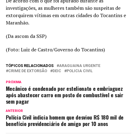
De acordo com o que foi apurado durante as
investigações, as mulheres também são suspeitas de
extorquirem vítimas em outras cidades do Tocantins e
Maranhão.
(Da ascom da SSP)
(Foto: Luiz de Castro/Governo do Tocantins)
TÓPICOS RELACIONADOS
ARAGUAINA URGENTE
CRIME DE EXTORSÃO
DEIC
POLICIA CIVIL
PRÓXIMA
Mecânico é condenado por estelionato e embriaguez
após abastecer carro em posto de combustível e sair
sem pagar
ANTERIOR
Polícia Civil indicia homem que desviou R$ 180 mil de
benefício previdenciário de amigo por 10 anos