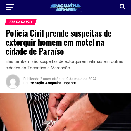
EM PARAÍSO
Polícia Civil prende suspeitas de
extorquir homem em motel na
cidade de Paraíso
Elas também são suspeitas de extorquirem vítimas em outras
cidades do Tocantins e Maranhão
Publicado
2 anos atrás
on
9 de maio de 2024
Por
Redação Araguaina Urgente