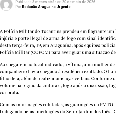
Publicado
3 meses atrás
on
20 de maio de 2026
Por
Redação Araguaina Urgente
A Polícia Militar do Tocantins prendeu em flagrante u
injúria e porte ilegal de arma de fogo com sinal identif
desta terça-feira, 19, em Araguaína, após equipes polic
Polícia Militar (COPOM) para averiguar uma situação de
Ao chegarem ao local indicado, a vítima, uma mulher de 4
companheiro havia chegado à residência exaltado. O hom
filho dela, além de realizar ameaças verbais. Conforme o
volume na região da cintura e, logo após a discussão, f
cor prata.
Com as informações coletadas, as guarnições da PMTO in
trafegando pelas imediações do Setor Jardim dos Ipês.