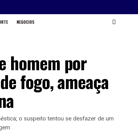
ORTE
NEGOCIOS
nde homem por
 de fogo, ameaça
ína
éstica; o suspeito tentou se desfazer de um
agem