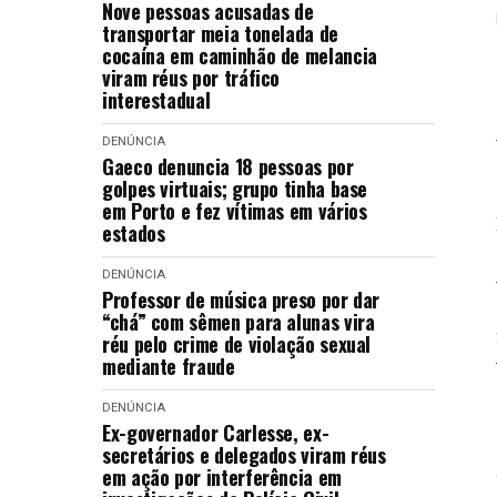
Nove pessoas acusadas de
transportar meia tonelada de
cocaína em caminhão de melancia
viram réus por tráfico
interestadual
DENÚNCIA
Gaeco denuncia 18 pessoas por
golpes virtuais; grupo tinha base
em Porto e fez vítimas em vários
estados
DENÚNCIA
Professor de música preso por dar
“chá” com sêmen para alunas vira
réu pelo crime de violação sexual
mediante fraude
DENÚNCIA
Ex-governador Carlesse, ex-
secretários e delegados viram réus
em ação por interferência em