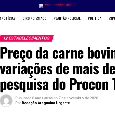
 NOTÍCIAS
GIRO NO ESTADO
PLANTÃO POLICIAL
POLITICA
ESP
12 ESTABELECIMENTOS
Preço da carne bovi
variações de mais d
pesquisa do Procon 
Publicado
6 anos atrás
on
7 de novembro de 2020
Por
Redação Araguaina Urgente