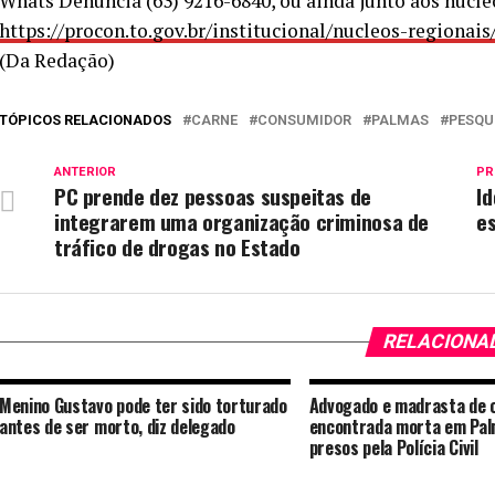
Whats Denúncia (63) 9216-6840, ou ainda junto aos núcle
https://procon.to.gov.br/institucional/nucleos-regionais
(Da Redação)
TÓPICOS RELACIONADOS
CARNE
CONSUMIDOR
PALMAS
PESQU
ANTERIOR
PR
PC prende dez pessoas suspeitas de
I
integrarem uma organização criminosa de
es
tráfico de drogas no Estado
RELACIONA
Menino Gustavo pode ter sido torturado
Advogado e madrasta de 
antes de ser morto, diz delegado
encontrada morta em Pal
presos pela Polícia Civil