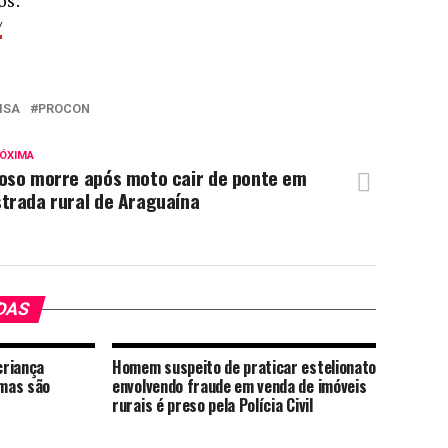
os:
/
ISA
PROCON
ÓXIMA
doso morre após moto cair de ponte em
trada rural de Araguaína
DAS
criança
Homem suspeito de praticar estelionato
mas são
envolvendo fraude em venda de imóveis
rurais é preso pela Polícia Civil