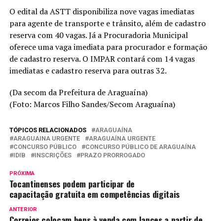
O edital da ASTT disponibiliza nove vagas imediatas
para agente de transporte e trânsito, além de cadastro
reserva com 40 vagas. Já a Procuradoria Municipal
oferece uma vaga imediata para procurador e formação
de cadastro reserva. O IMPAR contará com 14 vagas
imediatas e cadastro reserva para outras 32.
(Da secom da Prefeitura de Araguaína)
(Foto: Marcos Filho Sandes/Secom Araguaína)
TÓPICOS RELACIONADOS
ARAGUAÍNA
ARAGUAINA URGENTE
ARAGUAÍNA URGENTE
CONCURSO PÚBLICO
CONCURSO PÚBLICO DE ARAGUAÍNA
IDIB
INSCRIÇÕES
PRAZO PRORROGADO
PRÓXIMA
Tocantinenses podem participar de
capacitação gratuita em competências digitais
ANTERIOR
Correios colocam bens à venda com lances a partir de