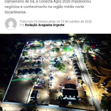
Damasceno de Sá, a Conecta Agro 2025 impulsionou
negócios e conhecimento na região médio norte
tocantinense.
Publicado
10 meses atrás
on
13 de outubro de 2025
Por
Redação Araguaina Urgente