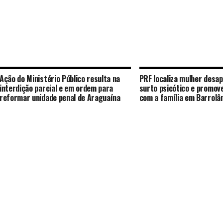
Ação do Ministério Público resulta na
PRF localiza mulher desa
interdição parcial e em ordem para
surto psicótico e promov
reformar unidade penal de Araguaína
com a família em Barrolâ