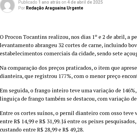
Publicado
1 ano atrás
on
4 de abril de 2025
Por
Redação Araguaina Urgente
O Procon Tocantins realizou, nos dias 1º e 2 de abril, a 
levantamento abrangeu 32 cortes de carne, incluindo bovi
estabelecimentos comerciais da cidade, sendo sete açoug
Na comparação dos preços praticados, o item que apresen
dianteira, que registrou 177%, com o menor preço encont
Em seguida, o frango inteiro teve uma variação de 146%,
linguiça de frango também se destacou, com variação de 
Entre os cortes suínos, o pernil dianteiro com osso teve
entre R$ 14,99 e R$ 31,99. Já entre os peixes pesquisados
custando entre R$ 28,99 e R$ 49,28.