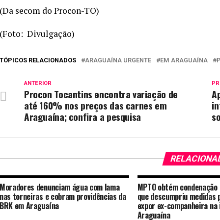
(Da secom do Procon-TO)
(Foto: Divulgação)
TÓPICOS RELACIONADOS
ARAGUAÍNA URGENTE
EM ARAGUAÍNA
ANTERIOR
PR
Procon Tocantins encontra variação de
Ap
até 160% nos preços das carnes em
in
Araguaína; confira a pesquisa
s
RELACIONA
Moradores denunciam água com lama
MPTO obtém condenação 
nas torneiras e cobram providências da
que descumpriu medidas p
BRK em Araguaína
expor ex-companheira na 
Araguaína