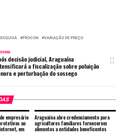
PESQUISA
PROCON
VARIAÇÃO DE PREÇO
ÓXIMA
ós decisão judicial, Araguaína
tensificará a fiscalização sobre poluição
onora e perturbação do sossego
DAS
de empresário
Araguaína abre credenciamento para
rotetivas ao
agricultores familiares fornecerem
internet, em
alimentos a entidades beneficentes