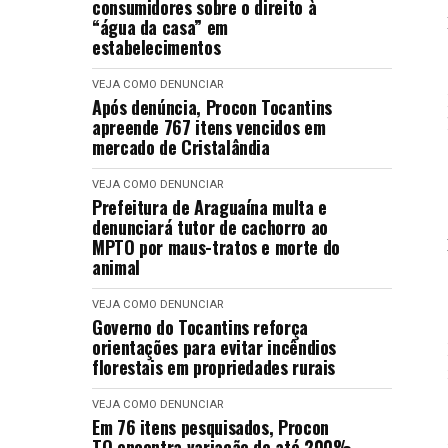
consumidores sobre o direito à
“água da casa” em
estabelecimentos
VEJA COMO DENUNCIAR
Após denúncia, Procon Tocantins
apreende 767 itens vencidos em
mercado de Cristalândia
VEJA COMO DENUNCIAR
Prefeitura de Araguaína multa e
denunciará tutor de cachorro ao
MPTO por maus-tratos e morte do
animal
VEJA COMO DENUNCIAR
Governo do Tocantins reforça
orientações para evitar incêndios
florestais em propriedades rurais
VEJA COMO DENUNCIAR
Em 76 itens pesquisados, Procon
TO encontra variação de até 200%