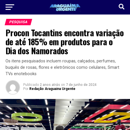
PESQUISA
Procon Tocantins encontra variação
de até 185% em produtos para o
Dia dos Namorados
Os itens pesquisados incluem roupas, calçados, perfumes,
buquês de rosas, flores e eletrônicos como celulares, Smart
TVs enotebooks
Publicado
2 anos atrás
on
7 de junho de 2024
Por
Redação Araguaina Urgente