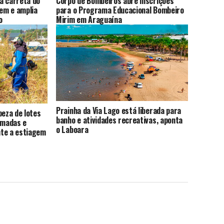
a carreta do
Corpo de Bombeiros abre inscrições
em e amplia
para o Programa Educacional Bombeiro
o
Mirim em Araguaína
Prainha da Via Lago está liberada para
peza de lotes
banho e atividades recreativas, aponta
imadas e
o Laboara
nte a estiagem