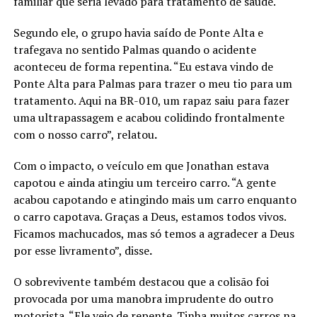
familiar que seria levado para tratamento de saúde.
Segundo ele, o grupo havia saído de Ponte Alta e
trafegava no sentido Palmas quando o acidente
aconteceu de forma repentina. “Eu estava vindo de
Ponte Alta para Palmas para trazer o meu tio para um
tratamento. Aqui na BR-010, um rapaz saiu para fazer
uma ultrapassagem e acabou colidindo frontalmente
com o nosso carro”, relatou
.
Com o impacto, o veículo em que Jonathan estava
capotou e ainda atingiu um terceiro carro. “A gente
acabou capotando e atingindo mais um carro enquanto
o carro capotava. Graças a Deus, estamos todos vivos.
Ficamos machucados, mas só temos a agradecer a Deus
por esse livramento”, disse
.
O sobrevivente também destacou que a colisão foi
provocada por uma manobra imprudente do outro
motorista. “Ele veio de repente. Tinha muitos carros na