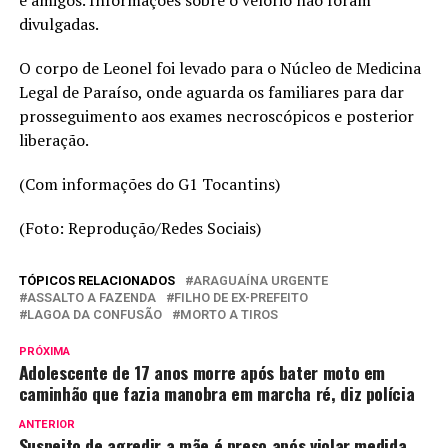
e amigos. Informações sobre o velório não foram
divulgadas.
O corpo de Leonel foi levado para o Núcleo de Medicina
Legal de Paraíso, onde aguarda os familiares para dar
prosseguimento aos exames necroscópicos e posterior
liberação.
(Com informações do G1 Tocantins)
(Foto: Reprodução/Redes Sociais)
TÓPICOS RELACIONADOS
ARAGUAÍNA URGENTE
ASSALTO A FAZENDA
FILHO DE EX-PREFEITO
LAGOA DA CONFUSÃO
MORTO A TIROS
PRÓXIMA
Adolescente de 17 anos morre após bater moto em
caminhão que fazia manobra em marcha ré, diz polícia
ANTERIOR
Suspeito de agredir a mãe é preso após violar medida