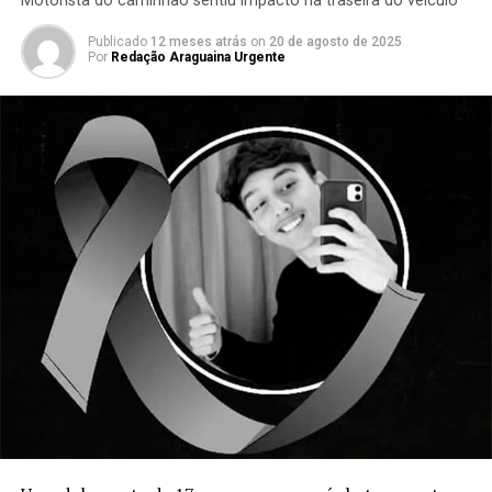
Motorista do caminhão sentiu impacto na traseira do veículo
Publicado
12 meses atrás
on
20 de agosto de 2025
Por
Redação Araguaina Urgente