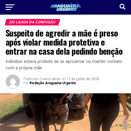
EM LAGOA DA CONFUSÃO
Suspeito de agredir a mãe é preso
após violar medida protetiva e
entrar na casa dela pedindo benção
Indivíduo estava proibido de se aproximar ou manter contato
com a própria mãe
Publicado
2 anos atrás
on
12 de junho de 2024
Por
Redação Araguaina Urgente