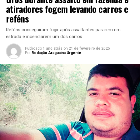
atiradores fogem levando carros e
reféns
Reféns conseguiram fugir após assaltantes pararem em
estrada e incendiarem um dos carros
Publicado
1 ano atrás
on
21 de fevereiro de 2025
Por
Redação Araguaina Urgente