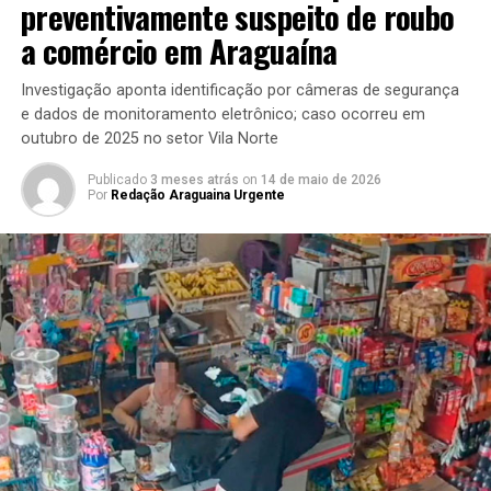
preventivamente suspeito de roubo
a comércio em Araguaína
Investigação aponta identificação por câmeras de segurança
e dados de monitoramento eletrônico; caso ocorreu em
outubro de 2025 no setor Vila Norte
Publicado
3 meses atrás
on
14 de maio de 2026
Por
Redação Araguaina Urgente