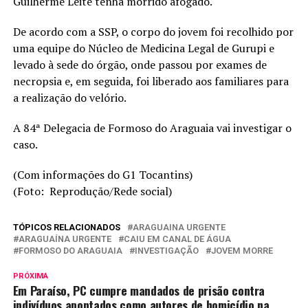
Guilherme Leite tenha morrido afogado.
De acordo com a SSP, o corpo do jovem foi recolhido por
uma equipe do Núcleo de Medicina Legal de Gurupi e
levado à sede do órgão, onde passou por exames de
necropsia e, em seguida, foi liberado aos familiares para
a realização do velório.
A 84ª Delegacia de Formoso do Araguaia vai investigar o
caso.
(Com informações do G1 Tocantins)
(Foto: Reprodução/Rede social)
TÓPICOS RELACIONADOS
ARAGUAINA URGENTE
ARAGUAÍNA URGENTE
CAIU EM CANAL DE ÁGUA
FORMOSO DO ARAGUAIA
INVESTIGAÇÃO
JOVEM MORRE
PRÓXIMA
Em Paraíso, PC cumpre mandados de prisão contra
indivíduos apontados como autores de homicídio na