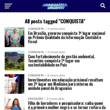
All posts tagged "CONQUISTA"
CONQUISTA
2 meses atrás
Em Brasília, governo conquista 1º lugar nacional
no Prêmio Qualidade da Informação Contábil e
Fiscal
CONQUISTA
3 meses atrás
Com fortalecimento da gestão ambiental,
Tocantins conquista 1º lugar em
sustentabilidade no País
CONQUISTA
8 meses atrás
Investimentos em educação prisional resultam
em 2º lugar em Medicina para interno da
unidade penal de Araguaína
EDUCAÇÃO
9 meses atrás
Filha de lavradores e pesquisadora: saiba quem
é a primeira mulher negra a se tornar reitora da