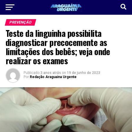
PREVENÇÃO
Teste da linguinha possibilita
diagnosticar precocemente as
limitações dos bebês; veja onde
realizar os exames
Publicado
3 anos atrás
on
19 de junho de 2023
Por
Redação Araguaina Urgente