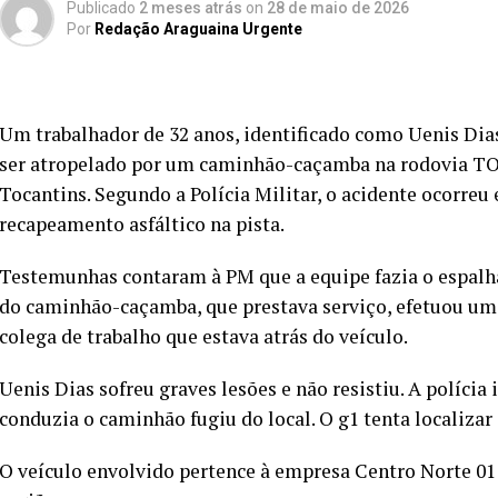
Publicado
2 meses atrás
on
28 de maio de 2026
Por
Redação Araguaina Urgente
Um trabalhador de 32 anos, identificado como Uenis Dias
ser atropelado por um caminhão-caçamba na rodovia TO-13
Tocantins. Segundo a Polícia Militar, o acidente ocorreu
recapeamento asfáltico na pista.
Testemunhas contaram à PM que a equipe fazia o espalh
do caminhão-caçamba, que prestava serviço, efetuou uma
colega de trabalho que estava atrás do veículo.
Uenis Dias sofreu graves lesões e não resistiu. A políci
conduzia o caminhão fugiu do local. O g1 tenta localizar 
O veículo envolvido pertence à empresa Centro Norte 01