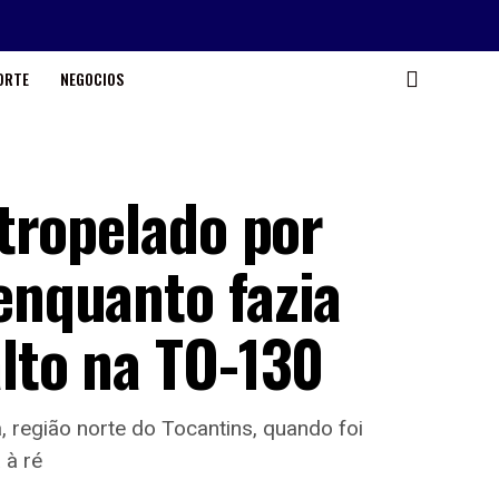
ORTE
NEGOCIOS
tropelado por
nquanto fazia
lto na TO-130
a, região norte do Tocantins, quando foi
 à ré