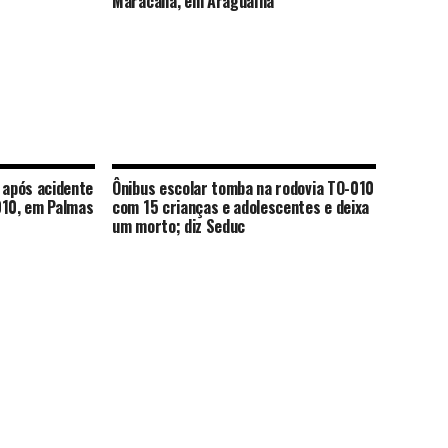
Maracanã, em Araguaína
após acidente
Ônibus escolar tomba na rodovia TO-010
010, em Palmas
com 15 crianças e adolescentes e deixa
um morto; diz Seduc