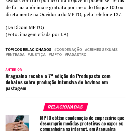
sexuais contra o público infantojuvenil podem ser feitas
de forma anônima e gratuita por meio do Disque 100 ou
diretamente na Ouvidoria do MPTO, pelo telefone 127.
(Da Dicom MPTO)
(Foto: imagem criada por I.A)
TÓPICOS RELACIONADOS
CONDENAÇÃO
CRIMES SEXUAIS
ENTEADA
JUSTIÇA
MPTO
PADASTRO
ANTERIOR
Araguaína recebe a 7ª edição do Produpasto com
debates sobre produção intensiva de bovinos em
pastagem
RELACIONADAS
MPTO obtém condenação de empresário que
descumpriu medidas protetivas ao expor ex-
companheira na internet, em Araguaína