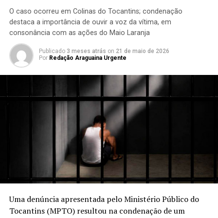
O caso ocorreu em Colinas do Tocantins; condenação
destaca a importância de ouvir a voz da vítima, em
consonância com as ações do Maio Laranja
Publicado
3 meses atrás
on
21 de maio de 2026
Por
Redação Araguaina Urgente
Uma denúncia apresentada pelo Ministério Público do
Tocantins (MPTO) resultou na condenação de um