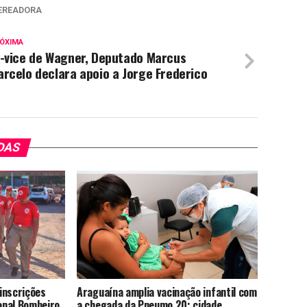
EREADORA
ÓXIMA
x-vice de Wagner, Deputado Marcus
rcelo declara apoio a Jorge Frederico
DAS
inscrições
Araguaína amplia vacinação infantil com
onal Bombeiro
a chegada da Pneumo 20; cidade