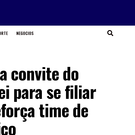
ORTE
NEGOCIOS
a convite do
 para se filiar
eforça time de
ico