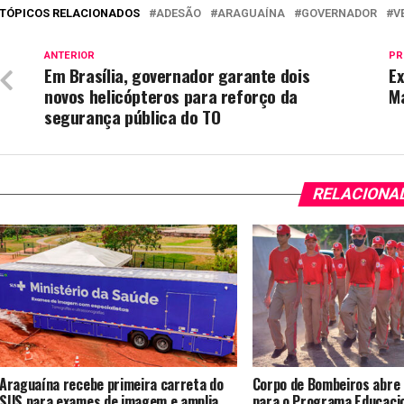
TÓPICOS RELACIONADOS
ADESÃO
ARAGUAÍNA
GOVERNADOR
V
ANTERIOR
PR
Em Brasília, governador garante dois
E
novos helicópteros para reforço da
Ma
segurança pública do TO
RELACIONA
Araguaína recebe primeira carreta do
Corpo de Bombeiros abre 
SUS para exames de imagem e amplia
para o Programa Educaci