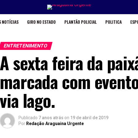
 NOTÍCIAS
GIRO NO ESTADO
PLANTÃO POLICIAL
POLITICA
ESP
ENTRETENIMENTO
A sexta feira da pa
marcada com evento
via lago.
Publicado
7 anos atrás
on
19 de abril de 2019
Por
Redação Araguaina Urgente