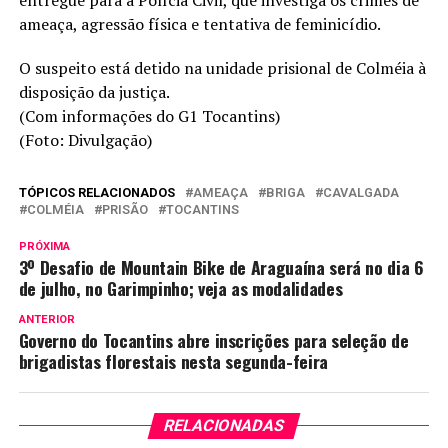
entregue para a Polícia Civil, que investiga os crimes de
ameaça, agressão física e tentativa de feminicídio.
O suspeito está detido na unidade prisional de Colméia à
disposição da justiça.
(Com informações do G1 Tocantins)
(Foto: Divulgação)
TÓPICOS RELACIONADOS
AMEAÇA
BRIGA
CAVALGADA
COLMÉIA
PRISÃO
TOCANTINS
PRÓXIMA
3º Desafio de Mountain Bike de Araguaína será no dia 6
de julho, no Garimpinho; veja as modalidades
ANTERIOR
Governo do Tocantins abre inscrições para seleção de
brigadistas florestais nesta segunda-feira
RELACIONADAS