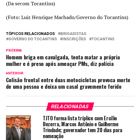
(Da secom Tocantins)
(Foto: Luiz Henrique Machado/Governo do Tocantins)
TÓPICOS RELACIONADOS
BRIGADISTAS
GOVERNO DO TOCANTINS
INSCRIÇÕES
TOCANTINS
PRÓXIMA
Homem briga em cavalgada, tenta matar a própria
mulher e é preso após ameaçar PMs, diz polícia
ANTERIOR
Colisão frontal entre duas motocicletas provoca morte
de uma pessoa e deixa um casal gravemente ferido
RELACIONADAS
TJTO forma lista tríplice com Ercílio
Bezerra, Marcos Antônio e Guilherme
Trindade; governador tem 20 dias para
nomeação