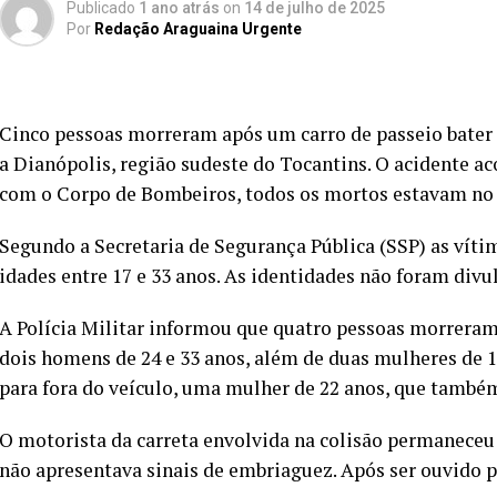
Publicado
1 ano atrás
on
14 de julho de 2025
Por
Redação Araguaina Urgente
Cinco pessoas morreram após um carro de passeio bater
a Dianópolis, região sudeste do Tocantins. O acidente a
com o Corpo de Bombeiros, todos os mortos estavam no c
Segundo a Secretaria de Segurança Pública (SSP) as vít
idades entre 17 e 33 anos. As identidades não foram divu
A Polícia Militar informou que quatro pessoas morreram 
dois homens de 24 e 33 anos, além de duas mulheres de 1
para fora do veículo, uma mulher de 22 anos, que també
O motorista da carreta envolvida na colisão permaneceu n
não apresentava sinais de embriaguez. Após ser ouvido pe