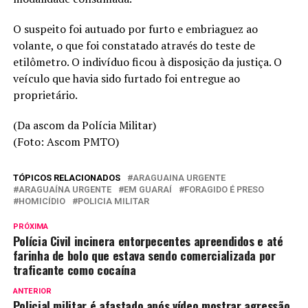
O suspeito foi autuado por furto e embriaguez ao
volante, o que foi constatado através do teste de
etilômetro. O indivíduo ficou à disposição da justiça. O
veículo que havia sido furtado foi entregue ao
proprietário.
(Da ascom da Polícia Militar)
(Foto: Ascom PMTO)
TÓPICOS RELACIONADOS
ARAGUAINA URGENTE
ARAGUAÍNA URGENTE
EM GUARAÍ
FORAGIDO É PRESO
HOMICÍDIO
POLICIA MILITAR
PRÓXIMA
Polícia Civil incinera entorpecentes apreendidos e até
farinha de bolo que estava sendo comercializada por
traficante como cocaína
ANTERIOR
Policial militar é afastado após vídeo mostrar agressão