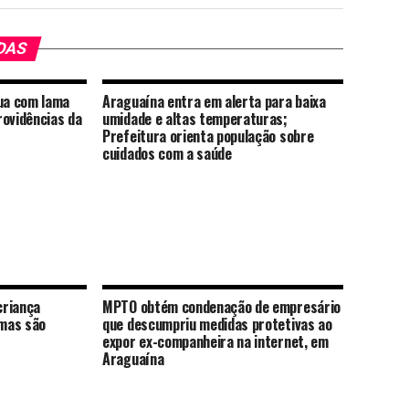
DAS
ua com lama
Araguaína entra em alerta para baixa
rovidências da
umidade e altas temperaturas;
Prefeitura orienta população sobre
cuidados com a saúde
criança
MPTO obtém condenação de empresário
mas são
que descumpriu medidas protetivas ao
expor ex-companheira na internet, em
Araguaína