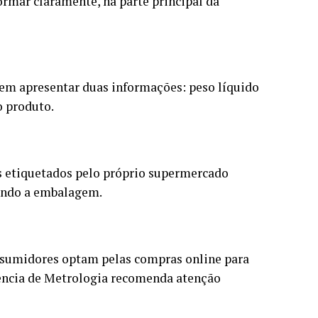
ormar claramente, na parte principal da
vem apresentar duas informações: peso líquido
o produto.
tos etiquetados pelo próprio supermercado
uindo a embalagem.
nsumidores optam pelas compras online para
ência de Metrologia recomenda atenção