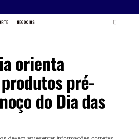
ORTE
NEGOCIOS
ia orienta
produtos pré-
moço do Dia das
dos devem apresentar informações corretas