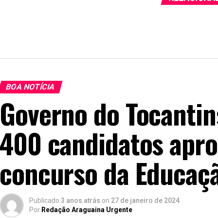
BOA NOTÍCIA
Governo do Tocantin
400 candidatos apro
concurso da Educaç
Publicado
3 anos atrás
on
27 de janeiro de 2024
Por
Redação Araguaina Urgente