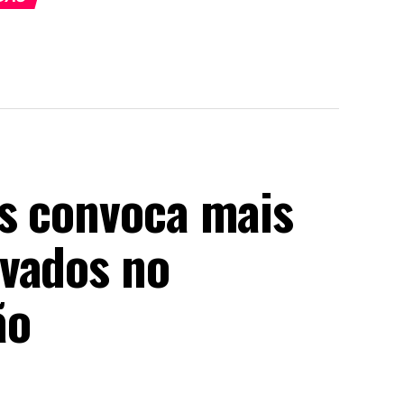
s convoca mais
vados no
ão