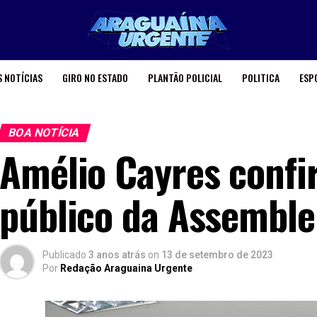
 NOTÍCIAS
GIRO NO ESTADO
PLANTÃO POLICIAL
POLITICA
ESP
BOA NOTÍCIA
Amélio Cayres conf
público da Assemblei
Publicado
3 anos atrás
on
13 de setembro de 2023
Por
Redação Araguaina Urgente