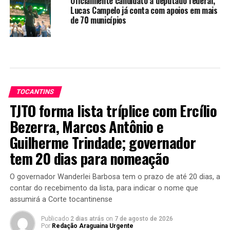
Oficialmente candidato a deputado federal,
Lucas Campelo já conta com apoios em mais
de 70 municípios
TOCANTINS
TJTO forma lista tríplice com Ercílio
Bezerra, Marcos Antônio e
Guilherme Trindade; governador
tem 20 dias para nomeação
O governador Wanderlei Barbosa tem o prazo de até 20 dias, a
contar do recebimento da lista, para indicar o nome que
assumirá a Corte tocantinense
Publicado
2 dias atrás
on
7 de agosto de 2026
Por
Redação Araguaina Urgente