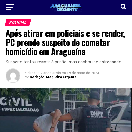
POLICIAL
Após atirar em policiais e se render,
PC prende suspeito de cometer
homicídio em Araguaína
Suspeito tentou resistir à prisão, mas acabou se entregando
Publicado
2 anos atrás
on
19 de maio de 2024
Por
Redação Araguaina Urgente