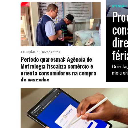
ATENÇÃO
Pro
con
dir
féri
ATENÇÃO
5 meses atrás
Período quaresmal: Agência de
Metrologia fiscaliza comércio e
Orienta
orienta consumidores na compra
meia en
de pescados