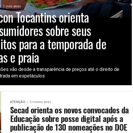
1 mês atrás
con Tocantins orienta
sumidores sobre seus
eitos para a temporada de
as e praia
ções vão desde a transparência de preços até o direito de
trada em espetáculos
ATENÇÃO
5 meses atrás
Secad orienta os novos convocados da
Educação sobre posse digital após a
publicação de 130 nomeações no DOE