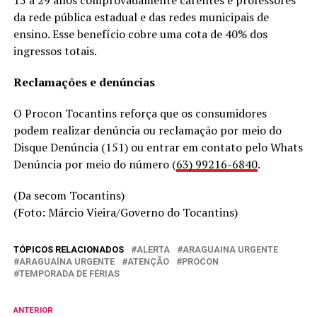
15 a 29 anos comprovadamente carentes e professores
da rede pública estadual e das redes municipais de
ensino. Esse benefício cobre uma cota de 40% dos
ingressos totais.
Reclamações e denúncias
O Procon Tocantins reforça que os consumidores
podem realizar denúncia ou reclamação por meio do
Disque Denúncia (151) ou entrar em contato pelo Whats
Denúncia por meio do número (
63) 99216-6840
.
(Da secom Tocantins)
(Foto: Márcio Vieira/Governo do Tocantins)
TÓPICOS RELACIONADOS
ALERTA
ARAGUAINA URGENTE
ARAGUAÍNA URGENTE
ATENÇÃO
PROCON
TEMPORADA DE FÉRIAS
ANTERIOR