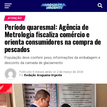
ATENÇÃO
Período quaresmal: Agência de
Metrologia fiscaliza comércio e
orienta consumidores na compra de
pescados
População deve conferir peso, informações da embalagem e
desconto da camada de glaciamento
Publicado
5 meses atrás
on
2 de março de 2026
Por
Redação Araguaina Urgente